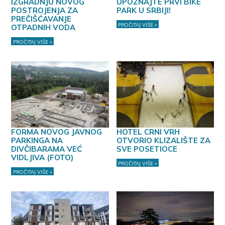
IZGRADNJU NOVOG
UPOZNAJTE PRVI BIKE
POSTROJENJA ZA
PARK U SRBIJI!
PREČIŠĆAVANJE
PROČITAJ VIŠE »
OTPADNIH VODA
PROČITAJ VIŠE »
FORMA NOVOG JAVNOG
HOTEL CRNI VRH
PARKINGA NA
OTVORIO KLIZALIŠTE ZA
DIVČIBARAMA VEĆ
SVE POSETIOCE
VIDLJIVA (FOTO)
PROČITAJ VIŠE »
PROČITAJ VIŠE »