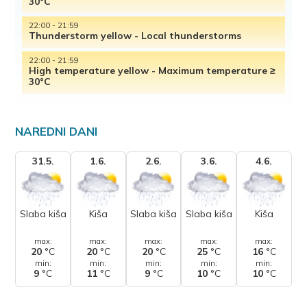
30°C
22:00 - 21:59
Thunderstorm yellow - Local thunderstorms
22:00 - 21:59
High temperature yellow - Maximum temperature ≥
30°C
NAREDNI DANI
31.5.
1.6.
2.6.
3.6.
4.6.
Slaba kiša
Kiša
Slaba kiša
Slaba kiša
Kiša
max:
max:
max:
max:
max:
20
°C
20
°C
20
°C
25
°C
16
°C
min:
min:
min:
min:
min:
9
°C
11
°C
9
°C
10
°C
10
°C