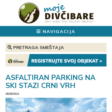
NAVIGACIJA
PRETRAGA SMEŠTAJA
Izaberite vrstu smeštaja:
Hotel
Apartman
ASFALTIRAN PARKING NA
Vikendica
Brvnara
SKI STAZI CRNI VRH
Izaberite sadržaj u smeštaju:
Parking
06/09/2022
WiFi
Bazen
Spa & Wellness
Sopstvena kuhinja