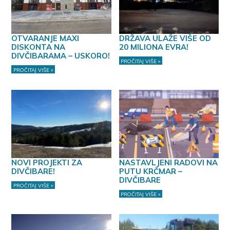
OTVARANJE MAXI
DRŽAVA ULAŽE VIŠE OD
DISKONTA NA
20 MILIONA EVRA!
DIVČIBARAMA – USKORO!
PROČITAJ VIŠE »
PROČITAJ VIŠE »
NOVI PROJEKTI ZA
NASTAVLJENI RADOVI NA
DIVČIBARE!
PUTU KRČMAR –
DIVČIBARE
PROČITAJ VIŠE »
PROČITAJ VIŠE »