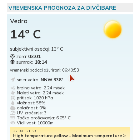
VREMENSKA PROGNOZA ZA DIVČIBARE
Vedro
14° C
subjektivni osećaj:
13° C
zora:
03:01
sumrak:
18:14
vremenski podaci ažurirani: 06:40:53
smer vetra:
NNW 338°
brzina vetra:
2.24 m/sek
Naleti vetra:
2.24 m/sek
pritisak:
1020 hPa
vlažnost:
58%
oblačnost:
0%
UV zračenje:
3
Tačka orošavanja:
6.05° C
Vidljivost:
10000m
22:00 - 21:59
High temperature yellow - Maximum temperature ≥