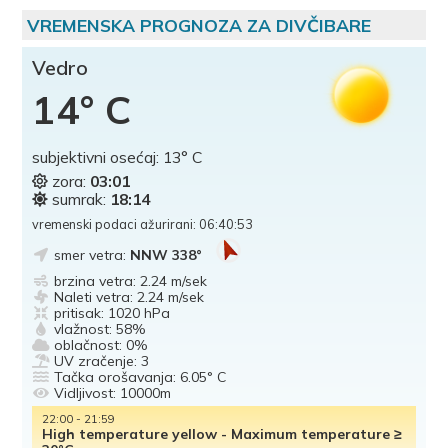
VREMENSKA PROGNOZA ZA DIVČIBARE
Vedro
14° C
subjektivni osećaj:
13° C
zora:
03:01
sumrak:
18:14
vremenski podaci ažurirani: 06:40:53
smer vetra:
NNW 338°
brzina vetra:
2.24 m/sek
Naleti vetra:
2.24 m/sek
pritisak:
1020 hPa
vlažnost:
58%
oblačnost:
0%
UV zračenje:
3
Tačka orošavanja:
6.05° C
Vidljivost:
10000m
22:00 - 21:59
High temperature yellow - Maximum temperature ≥