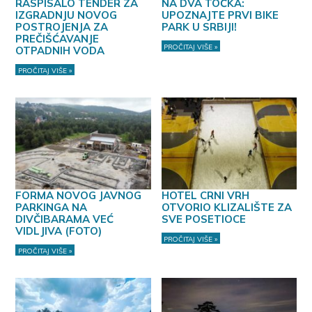
RASPISALO TENDER ZA
NA DVA TOČKA:
IZGRADNJU NOVOG
UPOZNAJTE PRVI BIKE
POSTROJENJA ZA
PARK U SRBIJI!
PREČIŠĆAVANJE
PROČITAJ VIŠE »
OTPADNIH VODA
PROČITAJ VIŠE »
FORMA NOVOG JAVNOG
HOTEL CRNI VRH
PARKINGA NA
OTVORIO KLIZALIŠTE ZA
DIVČIBARAMA VEĆ
SVE POSETIOCE
VIDLJIVA (FOTO)
PROČITAJ VIŠE »
PROČITAJ VIŠE »