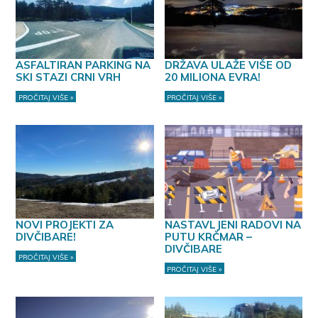
ASFALTIRAN PARKING NA
DRŽAVA ULAŽE VIŠE OD
SKI STAZI CRNI VRH
20 MILIONA EVRA!
PROČITAJ VIŠE »
PROČITAJ VIŠE »
NOVI PROJEKTI ZA
NASTAVLJENI RADOVI NA
DIVČIBARE!
PUTU KRČMAR –
DIVČIBARE
PROČITAJ VIŠE »
PROČITAJ VIŠE »