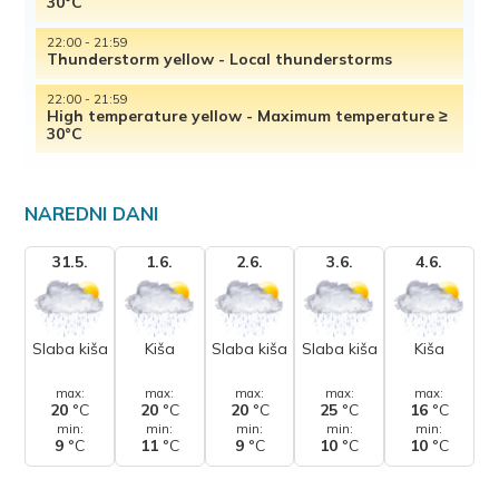
30°C
22:00 - 21:59
Thunderstorm yellow - Local thunderstorms
22:00 - 21:59
High temperature yellow - Maximum temperature ≥
30°C
NAREDNI DANI
31.5.
1.6.
2.6.
3.6.
4.6.
Slaba kiša
Kiša
Slaba kiša
Slaba kiša
Kiša
max:
max:
max:
max:
max:
20
°C
20
°C
20
°C
25
°C
16
°C
min:
min:
min:
min:
min:
9
°C
11
°C
9
°C
10
°C
10
°C